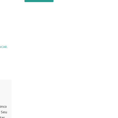
INCAR
,
inco
. Seu
tas