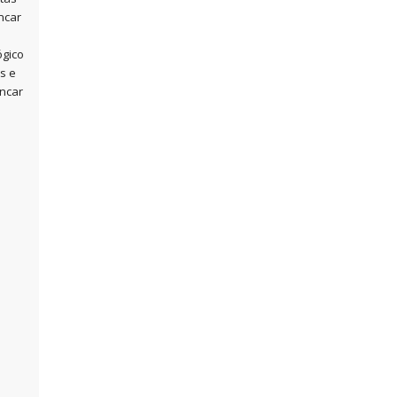
ncar
ógico
s e
incar