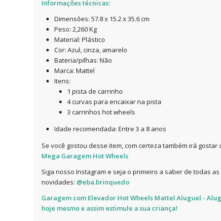
Informações técnicas:
Dimensões: 57.8 x 15.2 x 35.6 cm
Peso: 2,260 Kg
Material: Plástico
Cor: Azul, cinza, amarelo
Bateria/pilhas: Não
Marca: Mattel
Itens:
1 pista de carrinho
4 curvas para encaixar na pista
3 carrinhos hot wheels
Idade recomendada: Entre 3 a 8 anos
Se você gostou desse item, com certeza também irá gostar 
Mega Garagem Hot Wheels
Siga nosso Instagram e seja o primeiro a saber de todas as
novidades:
@eba.brinquedo
Garagem com Elevador Hot Wheels Mattel Aluguel
- Alu
hoje mesmo e assim estimule a sua criança!