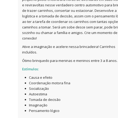
e reviravoltas nesse verdadeiro centro automotivo para bri
de trazer carrinhos, consertar ou estacionar. Desenvolve a
logística e a tomada de decisão, assim com o pensamento l
ao ter a tarefa de coordenar os carrinhos com tantas opçõe
caminhos a tomar. Será um sobe desce sem parar, pode br
sozinho ou chamar a família e amigos. Crie um momento de
conexão!
Ative a imaginação e acelere nessa brincadeira! Carrinhos
incluídos.
Ótimo brinquedo para meninas e meninos entre 3 a 8 anos.
Estímulos:
Causa e efeito
Coordenação motora fina
Socialização
Autoestima
Tomada de decisão
Imaginação
Pensamento lógico