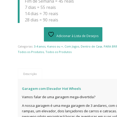
Fim de Semana = 45 reais
7 dias = 55 reais
14 dias = 70 reais
28 dias = 90 reais
Adicionar à Lista de Desejos
Categorias:
3-4 anos
,
4 anos ou +
,
Com Jogos
,
Dentro de Casa
,
PARA BR
Todos os Produtos
,
Todos os Produtos
Descrição
Garagem com Elevador Hot Wheels
Vamos falar de uma garagem mega-divertida?
A nossa garagem é uma mega garagem de 3 andares, com c
rampas, um elevador, dois lançadores de carros e catracas
pequeno piloto encontrará horas de aventuras em suas vol