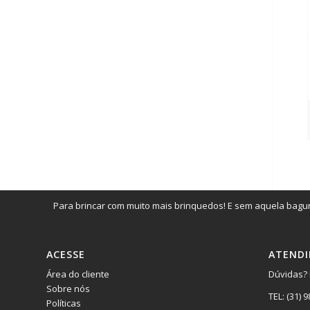
Para brincar com muito mais brinquedos! E sem aquela bagun
ACESSE
ATEND
Área do cliente
Dúvidas? 
Sobre nós
TEL:
(31) 
Políticas