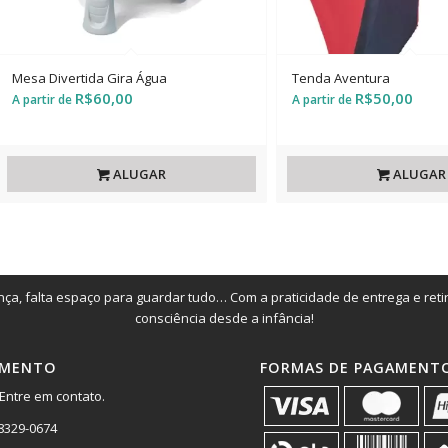
Mesa Divertida Gira Água
Tenda Aventura
R$
60,00
R$
50,00
ALUGAR
ALUGAR
ça, falta espaço para guardar tudo… Com a praticidade de entrega e ret
consciência desde a infância!
IMENTO
FORMAS DE PAGAMENT
Entre em contato.
98329-0674