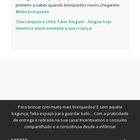
primeiro a saber quando brinquedos novos chegarem:
@eba.brinquedo
Churrasqueira Little Tikes Aluguel - Alugue hoje
mesmo e assim estimule a sua criança!
Para brincar com muito mais brinquedos! E sem aquela
bagunça, falta espaço para guardar tudo… Com a praticidade
de entrega e retirada na sua casa! Incentivamos o consumo
compartilhado e a consciência desde a infância!