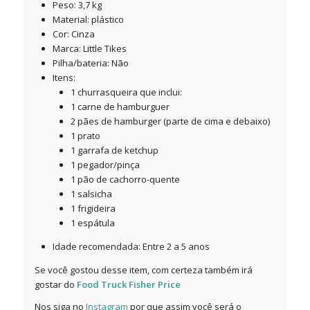
Peso: 3,7 kg
Material: plástico
Cor: Cinza
Marca: Little Tikes
Pilha/bateria: Não
Itens:
1 churrasqueira que inclui:
1 carne de hamburguer
2 pães de hamburger (parte de cima e debaixo)
1 prato
1 garrafa de ketchup
1 pegador/pinça
1 pão de cachorro-quente
1 salsicha
1 frigideira
1 espátula
Idade recomendada: Entre 2 a 5 anos
Se você gostou desse item, com certeza também irá
gostar do
Food Truck Fisher Price
Nos siga no
Instagram
por que assim você será o