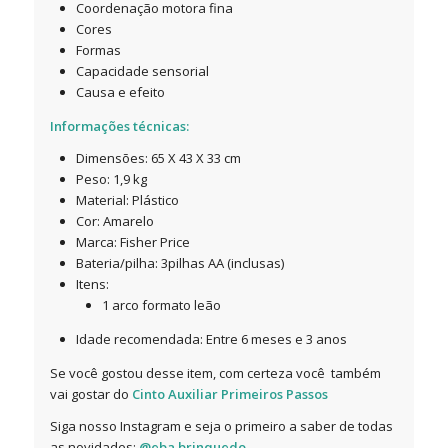
Coordenação motora fina
Cores
Formas
Capacidade sensorial
Causa e efeito
Informações técnicas:
Dimensões: 65 X 43 X 33 cm
Peso: 1,9 kg
Material: Plástico
Cor: Amarelo
Marca: Fisher Price
Bateria/pilha: 3pilhas AA (inclusas)
Itens:
1 arco formato leão
Idade recomendada: Entre 6 meses e 3 anos
Se você gostou desse item, com certeza você também
vai gostar do
Cinto Auxiliar Primeiros Passos
Siga nosso Instagram e seja o primeiro a saber de todas
as novidades:
@eba.brinquedo