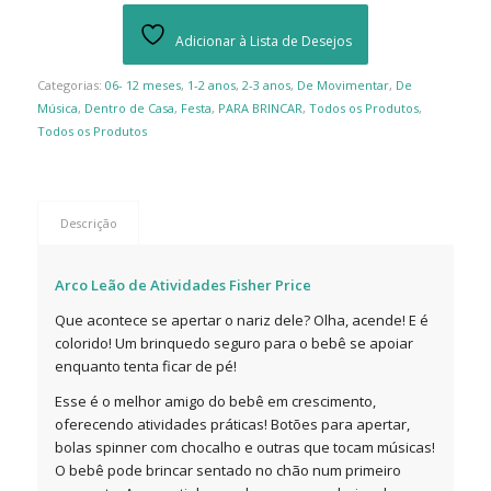
Adicionar à Lista de Desejos
Categorias:
06- 12 meses
,
1-2 anos
,
2-3 anos
,
De Movimentar
,
De
Música
,
Dentro de Casa
,
Festa
,
PARA BRINCAR
,
Todos os Produtos
,
Todos os Produtos
Descrição
Arco Leão de Atividades Fisher Price
Que acontece se apertar o nariz dele? Olha, acende! E é
colorido! Um brinquedo seguro para o bebê se apoiar
enquanto tenta ficar de pé!
Esse é o melhor amigo do bebê em crescimento,
oferecendo atividades práticas! Botões para apertar,
bolas spinner com chocalho e outras que tocam músicas!
O bebê pode brincar sentado no chão num primeiro